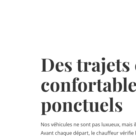
Des trajets
confortable
ponctuels
Nos véhicules ne sont pas luxueux, mais i
Avant chaque départ, le chauffeur vérifie l