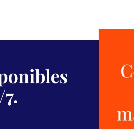
C
sponibles
/7.
m