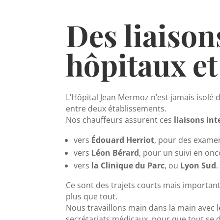
Des liaison
hôpitaux et
L’Hôpital Jean Mermoz n’est jamais isolé d
entre deux établissements.
Nos chauffeurs assurent ces
liaisons int
vers
Édouard Herriot
, pour des examen
vers
Léon Bérard
, pour un suivi en onc
vers
la Clinique du Parc
, ou
Lyon Sud
.
Ce sont des trajets courts mais important
plus que tout.
Nous travaillons main dans la main avec l
secrétariats médicaux, pour que tout se