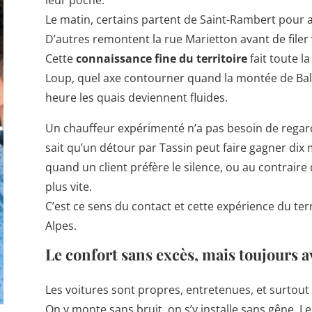
Le matin, certains partent de Saint-Rambert pour all
D’autres remontent la rue Marietton avant de filer v
Cette
connaissance fine du territoire
fait toute l
Loup, quel axe contourner quand la montée de Bal
heure les quais deviennent fluides.
Un chauffeur expérimenté n’a pas besoin de regard
sait qu’un détour par Tassin peut faire gagner dix m
quand un client préfère le silence, ou au contraire 
plus vite.
C’est ce sens du contact et cette expérience du ter
Alpes.
Le confort sans excès, mais toujours a
Les voitures sont propres, entretenues, et surtout 
On y monte sans bruit, on s’y installe sans gêne. Le