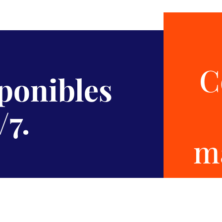
C
sponibles
/7.
m